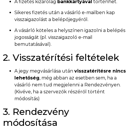
A fizetés kizárólag
bankkártyával
történhet.
Sikeres fizetés után a vásárló e-mailben kap
visszaigazolást a belépőjegyéről.
A vásárló köteles a helyszínen igazolni a belépés
jogosságát (pl. visszaigazoló e-mail
bemutatásával).
2. Visszatérítési feltételek
A jegy megvásárlása után
visszatérítésre nincs
lehetőség
, még abban az esetben sem, ha a
vásárló nem tud megjelenni a Rendezvényen.
(Kivéve, ha a szervezők részéről történt
módosítás)
3. Rendezvény
módosítása